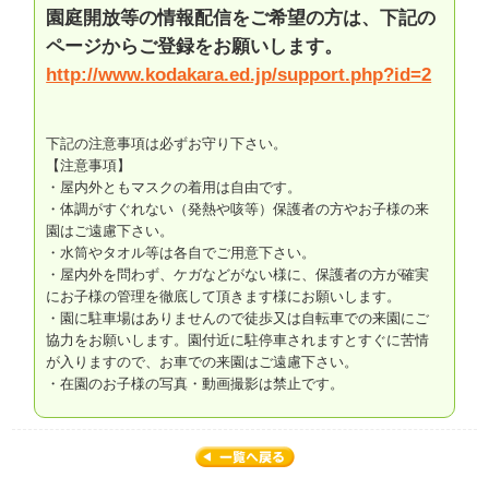
園庭開放等の情報配信をご希望の方は、下記の
ページからご登録をお願いします。
http://www.kodakara.ed.jp/support.php?id=2
下記の注意事項は必ずお守り下さい。
【注意事項】
・屋内外ともマスクの着用は自由です。
・体調がすぐれない（発熱や咳等）保護者の方やお子様の来
園はご遠慮下さい。
・水筒やタオル等は各自でご用意下さい。
・屋内外を問わず、ケガなどがない様に、保護者の方が確実
にお子様の管理を徹底して頂きます様にお願いします。
・園に駐車場はありませんので徒歩又は自転車での来園にご
協力をお願いします。園付近に駐停車されますとすぐに苦情
が入りますので、お車での来園はご遠慮下さい。
・在園のお子様の写真・動画撮影は禁止です。
お知らせ一覧